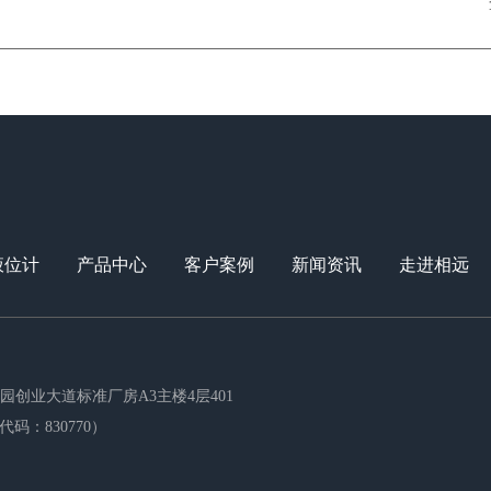
液位计
产品中心
客户案例
新闻资讯
走进相远
创业大道标准厂房A3主楼4层401
码：830770）