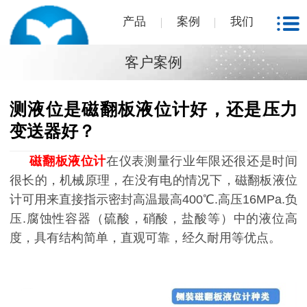
产品
案例
我们
客户案例
测液位是磁翻板液位计好，还是压力
变送器好？
磁翻板液位计
在仪表测量行业年限还很还是时间
很长的，机械原理，在没有电的情况下，
磁翻板液位
计可用来直接指示密封
高温最高
400
℃
.
高压
16MPa.
负
压
.
腐蚀性
容器
（
硫酸，硝酸，盐酸等
）
中的液位高
度，具有结构简单，直观可靠，经久耐用等优点
。