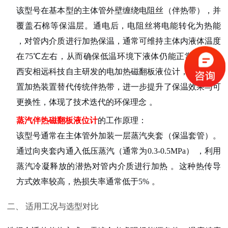
该型号在基本型的主体管外壁
缠绕电阻丝（伴热带）
，并
覆盖石棉等保温层。通电后，电阻丝将
电能转化为热能
，对管内介质进行加热保温，通常可维持主体内液体温度
在75℃左右，从而确保低温环境下液体仍能正常流动
。
西安相远科技自主研发的
电加热磁翻板液位计
，曾采用外
置加热装置替代传统伴热带，进一步提升了保温效果与可
更换性，体现了技术迭代的环保理念
。
蒸汽伴热磁翻板液位计
的工作原理
：
该型号通常在主体管外加装一层
蒸汽夹套（保温套管）
。
通过向夹套内通入
低压蒸汽（通常为0.3-0.5MPa）
，利用
蒸汽冷凝释放的潜热对管内介质进行加热
。这种热传导
方式效率较高，热损失率通常低于5%
。
二、 适用工况与选型对比