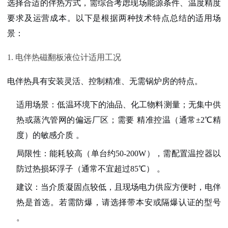
选择合适的伴热方式，需综合考虑现场能源条件、温度精度
要求及运营成本。以下是根据两种技术特点总结的适用场
景：
1. 电伴热磁翻板液位计适用工况
电伴热具有
安装灵活、控制精准、无需锅炉房
的特点。
适用场景
：
低温环境下的油品、化工物料
测量；无集中供
热或蒸汽管网的偏远厂区；需要
精准控温
（通常±2℃精
度）的敏感介质
。
局限性
：能耗较高（单台约50-200W），需配置温控器以
防过热损坏浮子（通常不宜超过85℃）
。
建议
：当介质凝固点较低，且现场电力供应方便时，
电伴
热是首选
。若需防爆，请选择带本安或隔爆认证的型号
。