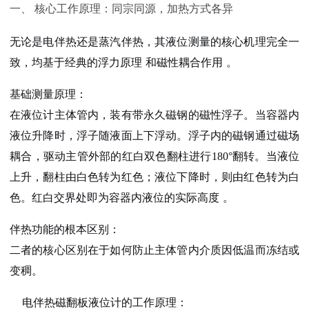
一、 核心工作原理：同宗同源，加热方式各异
无论是电伴热还是蒸汽伴热，其
液位测量的核心机理完全一
致
，均基于经典的
浮力原理
和
磁性耦合作用
。
基础测量原理
：
在液位计主体管内，装有带永久磁钢的磁性浮子。当容器内
液位升降时，浮子随液面上下浮动。浮子内的磁钢通过磁场
耦合，驱动主管外部的
红白双色翻柱
进行180°翻转。当液位
上升，翻柱由白色转为红色；液位下降时，则由红色转为白
色。红白交界处即为容器内液位的实际高度
。
伴热功能的根本区别
：
二者的核心区别在于如何防止主体管内介质因低温而冻结或
变稠。
电伴热磁翻板液位计的工作原理
：