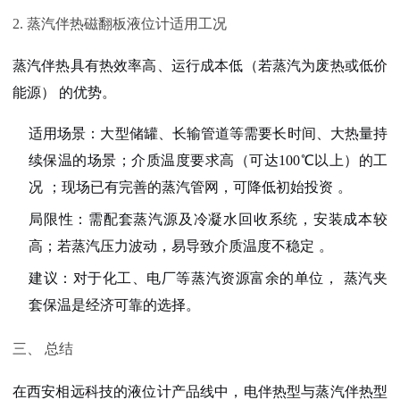
2. 蒸汽伴热磁翻板液位计适用工况
蒸汽伴热具有
热效率高、运行成本低（若蒸汽为废热或低价
能源）
的优势。
适用场景
：
大型储罐、长输管道
等需要长时间、大热量持
续保温的场景；介质温度要求高（可达100℃以上）的工
况
；现场已有完善的
蒸汽管网
，可降低初始投资
。
局限性
：需配套蒸汽源及冷凝水回收系统，安装成本较
高；若蒸汽压力波动，易导致介质温度不稳定
。
建议
：对于化工、电厂等
蒸汽资源富余
的单位，
蒸汽夹
套保温
是经济可靠的选择。
三、 总结
在西安相远科技的液位计产品线中，
电伴热型
与
蒸汽伴热型