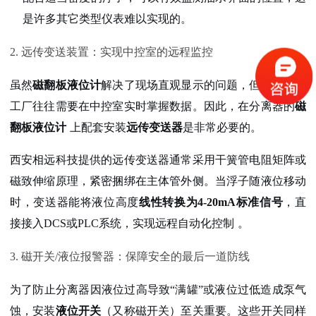
是许多其它类型仪表难以实现的。
2. 远传变送装置：实现中控室的远程监控
虽然
磁翻板液位计
解决了现场直观显示的问题，但现代化的
工厂往往需要在中控室实时掌握数据。因此，在分离器的
磁
翻板液位计
上配套安装
远传变送器
是非常必要的。
西安相远科技提供的远传变送器通常采用干簧管电阻矩阵或
磁致伸缩原理，紧密捆绑在主体管外侧。当浮子随液位移动
时，变送器能将液位高度
线性转换为4-20mA标准信号
，直
接接入DCS或PLC系统，实现远程自动化控制
。
3. 磁开关/液位报警器：保障安全的最后一道防线
为了防止分离器因液位过高导致“满罐”或液位过低造成泵气
蚀，安装
液位开关
（又称磁开关）至关重要。这些开关同样