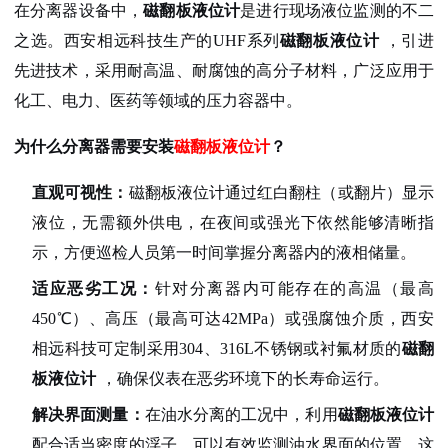
在分离器设备中，
磁翻板液位计
是进行现场液位监测的不二
之选。西安相远科技生产的UHF系列
磁翻板液位计
，引进
先进技术，采用耐高温、耐腐蚀的高分子材料，广泛应用于
化工、电力、医药等领域的压力容器中
。
为什么分离器需要安装
磁翻板液位计
？
直观可视性：
磁翻板液位计通过红白翻柱（或翻片）显示
液位，无需额外供电，在夜间或强光下依然能够清晰指
示，方便巡检人员第一时间掌握分离器内的液相储量
。
适应恶劣工况：
针对分离器内可能存在的高温（最高
450℃）、高压（最高可达42MPa）或强腐蚀介质，西安
相远科技可定制采用304、316L不锈钢或衬氟材质的
磁翻
板液位计
，确保仪表在恶劣环境下的长寿命运行
。
解决界面测量：
在油水分离的工况中，利用
磁翻板液位计
配合适当密度的浮子，可以有效监测油水界面的位置，这