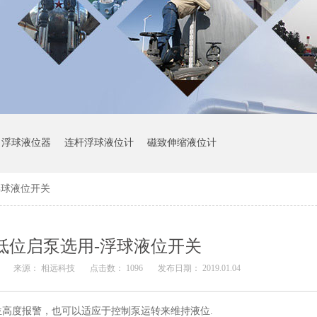
浮球液位器
连杆浮球液位计
磁致伸缩液位计
浮球液位开关
低位启泵选用-浮球液位开关
丫
来源：
相远科技
点击数： 1096
发布日期： 2019.01.04
高度报警，也可以适应于控制泵运转来维持液位.