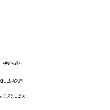
。
一种更先进的
高频雷达均采用
杂工况的首选方