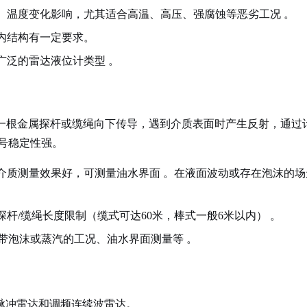
、温度变化影响，尤其适合高温、高压、强腐蚀等恶劣工况
。
内结构有一定要求。
广泛的雷达液位计类型
。
着一根金属探杆或缆绳向下传导，遇到介质表面时产生反射，通过
号稳定性强
。
介质测量效果好，可测量油水界面
。在液面波动或存在泡沫的场
杆/缆绳长度限制（缆式可达60米，棒式一般6米以内）
。
、带泡沫或蒸汽的工况、油水界面测量等
。
脉冲雷达和调频连续波雷达。