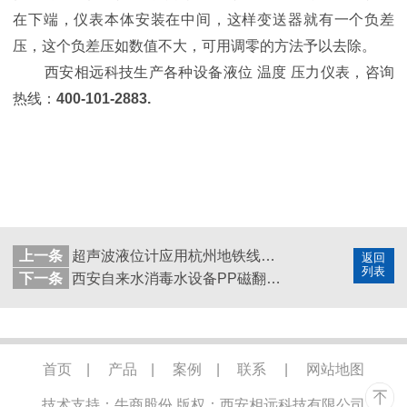
在下端，仪表本体安装在中间，这样变送器就有一个负差
压，这个负差压如数值不大，可用调零的方法予以去除。
西安相远科技生产各种设备液位 温度 压力仪表，咨询
热线：
400-101-2883.
上一条
超声波液位计应用杭州地铁线雨水 污水监测
返回
列表
下一条
西安自来水消毒水设备PP磁翻板液位计改造项目
首页
|
产品
|
案例
|
联系
|
网站地图
技术支持：牛商股份
版权：西安相远科技有限公司