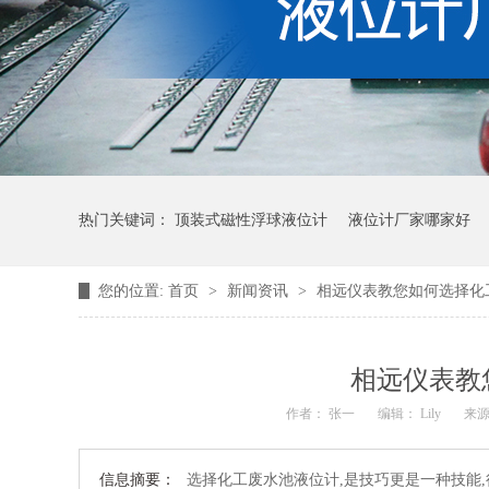
热门关键词：
顶装式磁性浮球液位计
液位计厂家哪家好
您的位置:
首页
>
新闻资讯
>
相远仪表教您如何选择化
相远仪表教
作者： 张一
编辑： Lily
来
信息摘要：
选择化工废水池液位计,是技巧更是一种技能