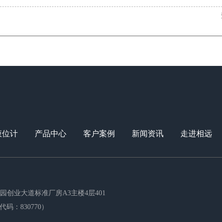
液位计
产品中心
客户案例
新闻资讯
走进相远
创业大道标准厂房A3主楼4层401
码：830770）